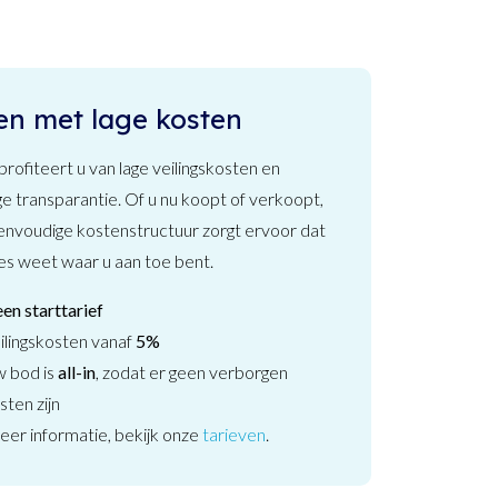
en met lage kosten
 profiteert u van lage veilingskosten en
ge transparantie. Of u nu koopt of verkoopt,
envoudige kostenstructuur zorgt ervoor dat
es weet waar u aan toe bent.
en starttarief
ilingskosten vanaf
5%
 bod is
all-in
, zodat er geen verborgen
sten zijn
er informatie, bekijk onze
tarieven
.