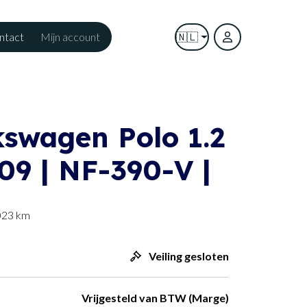
ntact
Mijn account
🇳🇱
kswagen Polo 1.2
009 | NF-390-V |
023 km
Veiling gesloten
Vrijgesteld van BTW (Marge)