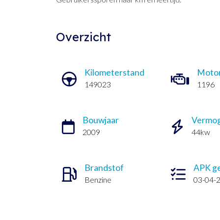
Overzicht
Kilometerstand
Moto
149023
1196
Bouwjaar
Vermo
2009
44kw
Brandstof
APK ge
Benzine
03-04-