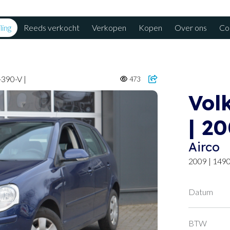
ling
Reeds verkocht
Verkopen
Kopen
Over ons
Co
-390-V |
473
Vol
| 2
Airco
2009 | 149
Datum
BTW