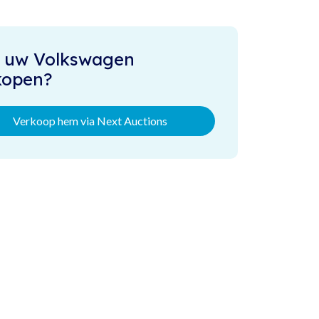
 uw Volkswagen
kopen?
Verkoop hem via Next Auctions