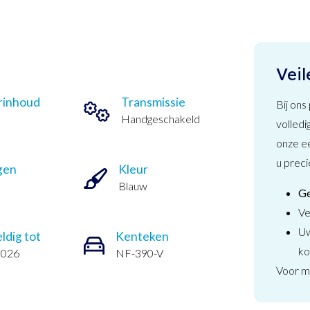
Veil
rinhoud
Transmissie
Bij ons
Handgeschakeld
volledi
onze e
u preci
gen
Kleur
Blauw
Ge
Ve
Uw
ldig tot
Kenteken
ko
2026
NF-390-V
Voor me