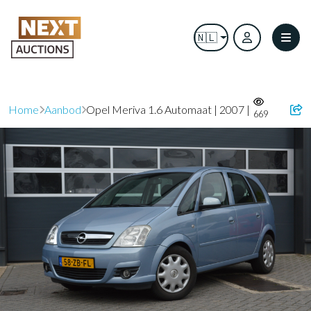
🇳🇱
Home
Aanbod
Opel Meriva 1.6 Automaat | 2007 |
669