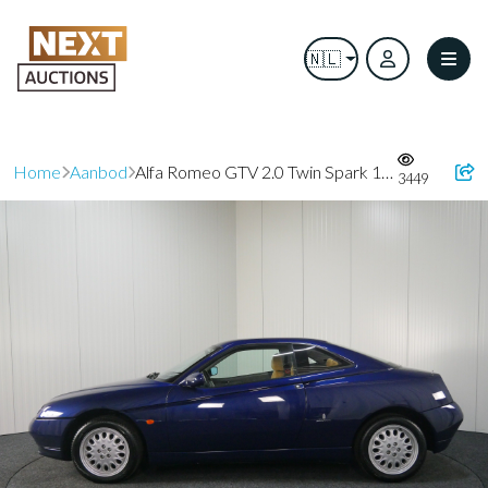
🇳🇱
Home
Aanbod
Alfa Romeo GTV 2.0 Twin Spark 16v (916) | 2003 | Luxemburgse registratie |
3449